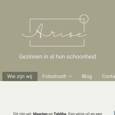
Gezinnen in al hun schoonheid
Wie zijn wij
Fotoshoot!
Blog
Conta
Dit zijn wij:
Maarten
en
Tabitha
. Een wijze uil en een